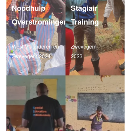
Noodhulp
Stagiair
Overstromingen
Training
West-Vlaanderen en
Zwevegem
Zwevegem 2024
2023