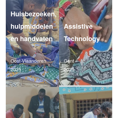
Huisbezoeken,
hulpmiddelen
Assistive
en handvaten
Technology
Oost-Vlaanderen
Gent
2025
2025