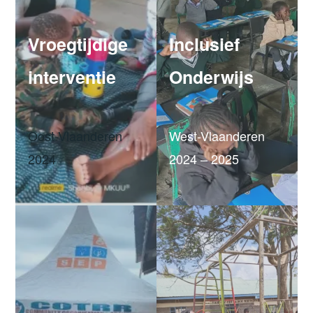
Vroegtijdige
Inclusief
interventie
Onderwijs
Oost-Vlaanderen
West-Vlaanderen
2024
2024 – 2025