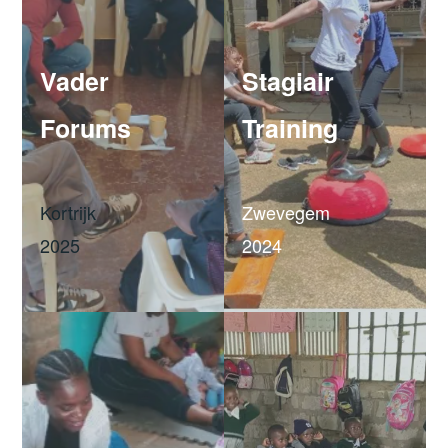
Vader
Stagiair
Forums
Training
Kortrijk
Zwevegem
2025
2024