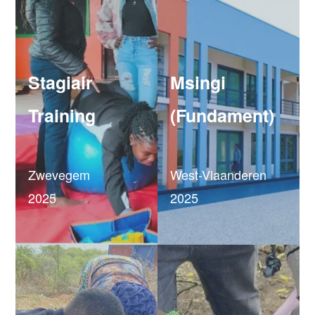
Stagiair
Msingi
Training
(Fundament)
Zwevegem
West-Vlaanderen
2025
2025