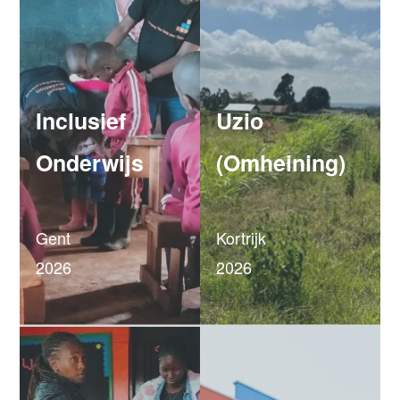
Inclusief
Uzio
Onderwijs
(Omheining)
Gent
Kortrijk
2026
2026