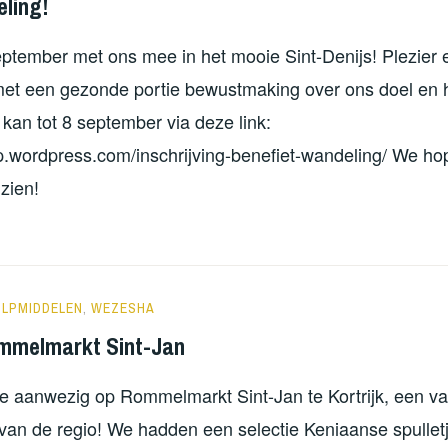
ling!
ptember met ons mee in het mooie Sint-Denijs! Plezier 
et een gezonde portie bewustmaking over ons doel en 
 kan tot 8 september via deze link:
p.wordpress.com/inschrijving-benefiet-wandeling/ We hop
 zien!
ORATUTS
ULPMIDDELEN
,
WEZESHA
mmelmarkt Sint-Jan
we aanwezig op Rommelmarkt Sint-Jan te Kortrijk, een va
an de regio! We hadden een selectie Keniaanse spulle