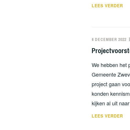
BE
LEES VERDER
GE
6 DECEMBER 2022
Projectvoors
We hebben het p
Gemeente Zweveg
project gaan voo
konden kennisma
kijken al uit na
PR
LEES VERDER
ZW