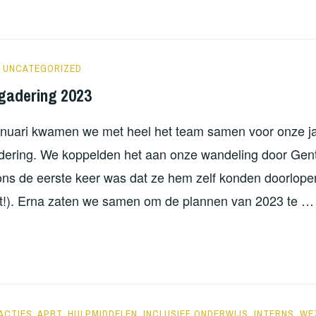
T
S!
NORATUTS
UNCATEGORIZED
gadering 2023
nuari kwamen we met heel het team samen voor onze jaa
ering. We koppelden het aan onze wandeling door Gent
ns de eerste keer was dat ze hem zelf konden doorlop
t!). Erna zaten we samen om de plannen van 2023 te …
GEMENE
RGADERING
23
NORATUTS
ACTIES
,
APBT
,
HULPMIDDELEN
,
INCLUSIEF ONDERWIJS
,
INTERNS
,
WE