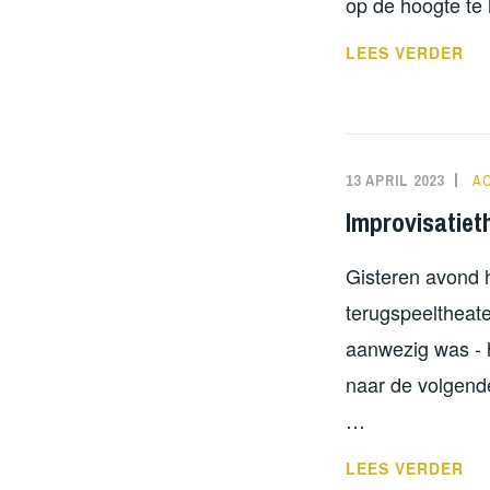
op de hoogte te
OP
LEES VERDER
ST
VA
DE
PR
13 APRIL 2023
N
A
OO
Improvisatiet
VL
Gisteren avond 
terugspeeltheat
aanwezig was - h
naar de volgende
…
IM
LEES VERDER