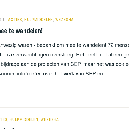
2
NORATUTS
ACTIES
,
HULPMIDDELEN
,
WEZESHA
ee te wandelen!
aanwezig waren - bedankt om mee te wandelen! 72 mens
 onze verwachtingen oversteeg. Het heeft niet alleen g
e bijdrage aan de projecten van SEP, maar het was ook e
kunnen informeren over het werk van SEP en …
DANKT
E
NDELEN!
RATUTS
TIES
,
HULPMIDDELEN
,
WEZESHA