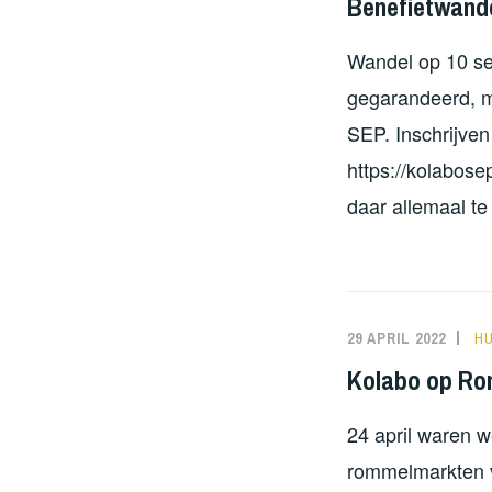
Benefietwande
Wandel op 10 se
gegarandeerd, m
SEP. Inschrijven
https://kolabose
daar allemaal te
29 APRIL 2022
N
H
Kolabo op Ro
24 april waren 
rommelmarkten v