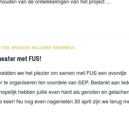
 houden van de ontwikkelingen van het project …
NIEUW
EUN
N
OVINCIE
ORATUTS
CTIES
,
BRUSSEN
,
INCLUSIEF ONDERWIJS
ST-
heater met FUS!
AANDEREN
hadden we het plezier om samen met FUS een avondje
er te organiseren ten voordele van SEP. Bedankt aan ied
opelijk hebben jullie even hard als genoten en gelachen.
 keer! Nu nog even nagenieten 30 april zijn we terug m
PROVISATIETHEATER