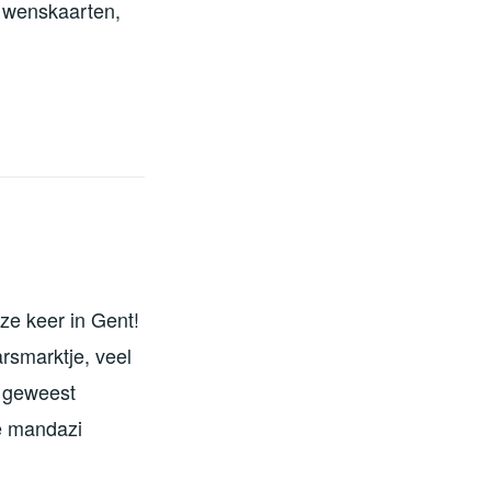
 wenskaarten,
e keer in Gent!
rsmarktje, veel
t geweest
e mandazi