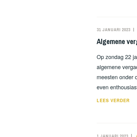
ME
FU
31 JANUARI 2023
Algemene ver
Op zondag 22 ja
algemene vergad
meesten onder o
even enthousias
AL
LEES VERDER
VE
20
1 JANUARI 2023