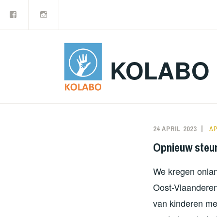
Facebook
Instagram
Doorgaan
naar
inhoud
KOLABO
Nieuws
24 APRIL 2023
N
A
Opnieuw steun
We kregen onlan
Oost-Vlaanderen
van kinderen met