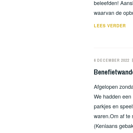
beleefden! Aans
waarvan de opb
IN
LEES VERDER
EN
KE
DE
GR
6 DECEMBER 2022
KO
Benefietwand
Afgelopen zonda
We hadden een ro
parkjes en speel
waren.Om af te 
(Keniaans gebak