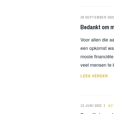
29 SEPTEMBER 202
Bedankt om m
Voor allen die 
een opkomst wat
mooie financiël
veel mensen te 
BE
LEES VERDER
OM
ME
TE
WA
13 JUNI 2022
NO
AC