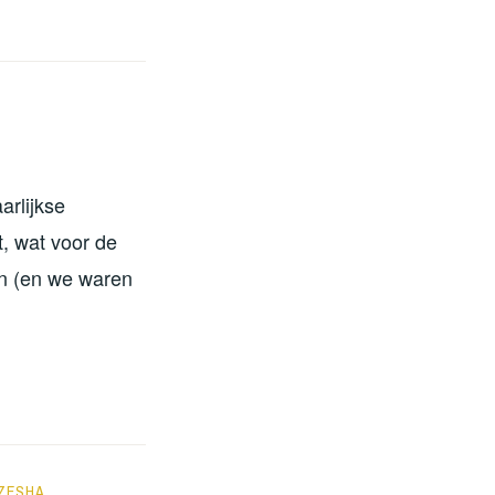
rlijkse
, wat voor de
en (en we waren
ZESHA