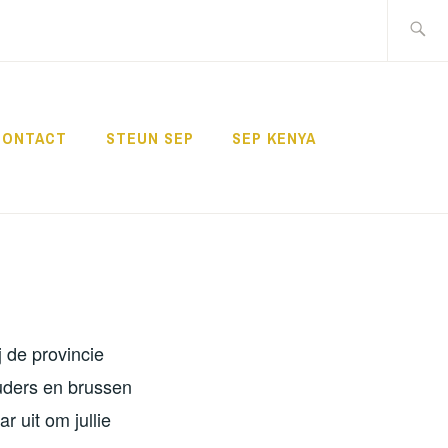
Zoeken
naar:
CONTACT
STEUN SEP
SEP KENYA
 de provincie
uders en brussen
r uit om jullie