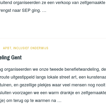
luitend organiseerden ze een verkoop van zelfgemaakte
rengst naar SEP ging. …
LEEFMOMENT
RSTKAARTENVERKOOP
OENE
NORATUTS
APBT
,
INCLUSIEF ONDERWIJS
UTER
eling Gent
g organiseerden we onze tweede benefietwandeling, dez
ute uitgestippeld langs lokale street art, een kunstenaa
tuinen, en gezellige plekjes waar veel mensen nog nooi
sluiten voorzagen we een warm drankje en zelfgemaakt
je) om terug op te warmen na …