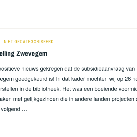
NEFIETWANDELING
NT
NORATUTS
NIET GECATEGORISEERD
telling Zwevegem
ositieve nieuws gekregen dat de subsidieaanvraag van 
em goedgekeurd is! In dat kader mochten wij op 26 n
rstellen in de bibliotheek. Het was een boeiende voorm
ken met gelijkgezinden die in andere landen projecten
ar volgend …
OJECTVOORSTELLING
EVEGEM