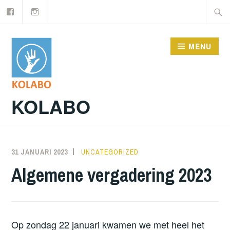
Facebook
Instagram
Doorgaan
Zoeke
naar
naar:
inhoud
MENU
KOLABO
31 JANUARI 2023
NORATUTS
UNCATEGORIZED
Algemene vergadering 2023
Op zondag 22 januari kwamen we met heel het