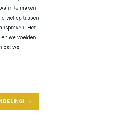
n warm te maken
d viel op tussen
anspreken. Het
t en we voelden
n dat we
NDELING!