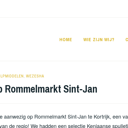
HOME
WIE ZIJN WIJ?
ORATUTS
ULPMIDDELEN
,
WEZESHA
p Rommelmarkt Sint-Jan
we aanwezig op Rommelmarkt Sint-Jan te Kortrijk, een va
an de regio! We hadden een selectie Keniaanse spulle