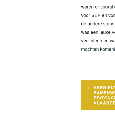
waren er vooral
voor SEP en voo
de andere stand
was een leuke v
veel steun en wa
mochten komen
Bericht
VERNIE
navigatie
SAMENWE
PROVINCI
VLAAND