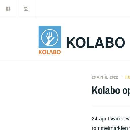
Facebook
Instagram
Doorgaan
naar
inhoud
KOLABO
29 APRIL 2022
N
H
Kolabo o
24 april waren 
rommelmarkten v