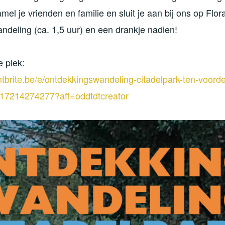
mel je vrienden en familie en sluit je aan bij ons op Flor
deling (ca. 1,5 uur) en een drankje nadien!
e plek:
tbrite.be/e/ontdekkingswandeling-citadelpark-ten-voord
017214274277?aff=oddtdtcreator