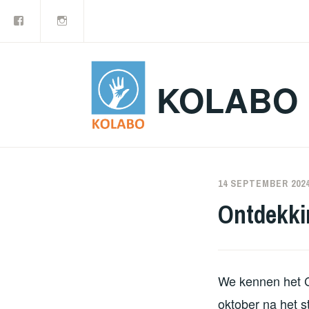
Facebook
Instagram
Doorgaan
naar
inhoud
KOLABO
14 SEPTEMBER 202
Ontdekki
We kennen het C
oktober na het s