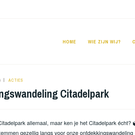
HOME
WIE ZIJN WIJ?
4
NORATUTS
ACTIES
ngswandeling Citadelpark
itadelpark allemaal, maar ken je het Citadelpark écht?
temmen gezellig langs voor onze ontdekkingswandeling e