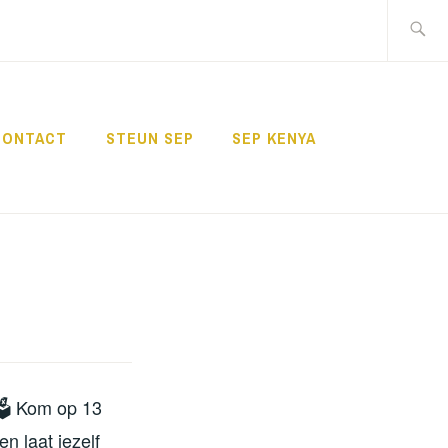
Zoeken
naar:
CONTACT
STEUN SEP
SEP KENYA
 🗳 Kom op 13
n laat jezelf