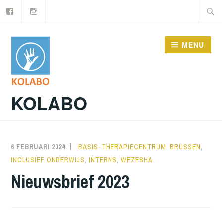
Facebook
Instagram
Doorgaan
Zoeke
naar
naar:
inhoud
MENU
KOLABO
6 FEBRUARI 2024
NORATUTS
BASIS-THERAPIECENTRUM
,
BRUSSEN
,
INCLUSIEF ONDERWIJS
,
INTERNS
,
WEZESHA
Nieuwsbrief 2023