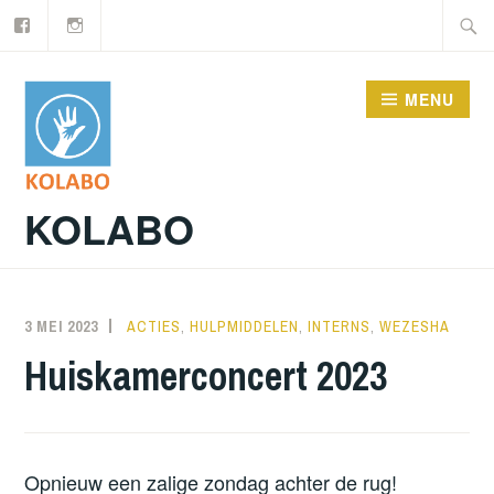
Facebook
Instagram
Doorgaan
Zoeke
naar
naar:
inhoud
MENU
KOLABO
3 MEI 2023
NORATUTS
ACTIES
,
HULPMIDDELEN
,
INTERNS
,
WEZESHA
Huiskamerconcert 2023
Opnieuw een zalige zondag achter de rug!