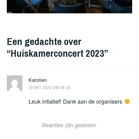
Een gedachte over
“
Huiskamerconcert 2023
”
Karolien
16 MEI 2023 OM 08:16
Leuk intiatief! Dank aan de organisers
Reacties zijn gesloten.