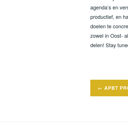
agenda’s en vers
productief, en h
doelen te concre
zowel in Oost- a
delen! Stay tun
Bericht
APBT PR
navigatie