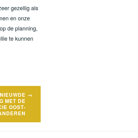
eer gezellig als
ormen en onze
 op de planning,
llie te kunnen
NIEUWDE
G MET DE
CIE OOST-
ANDEREN