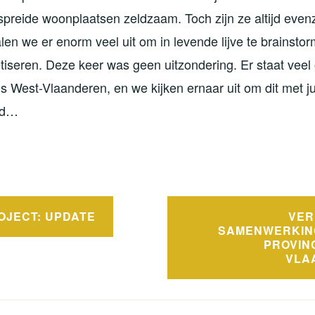
preide woonplaatsen zeldzaam. Toch zijn ze altijd evenz
alen we er enorm veel uit om in levende lijve te brainst
tiseren. Deze keer was geen uitzondering. Er staat veel
ls West-Vlaanderen, en we kijken ernaar uit om dit met ju
ed…
OJECT: UPDATE
VER
SAMENWERKIN
PROVIN
VLA