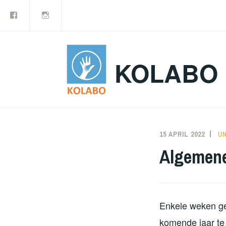
Facebook
Instagram
Doorgaan
naar
inhoud
KOLABO
15 APRIL 2022
N
U
Algemene
Enkele weken ge
komende jaar te