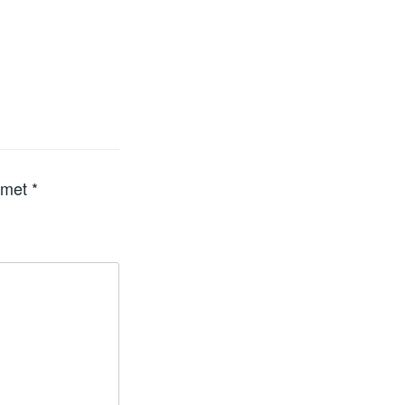
d met
*