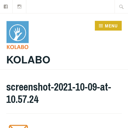
Facebook
Instagram
Doorgaan
Zoeke
naar
naar:
inhoud
MENU
KOLABO
screenshot-2021-10-09-at-
10.57.24