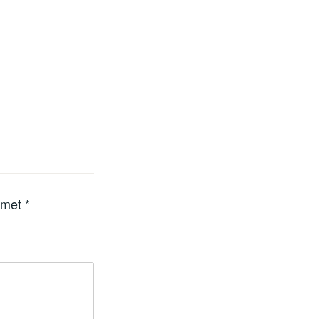
d met
*