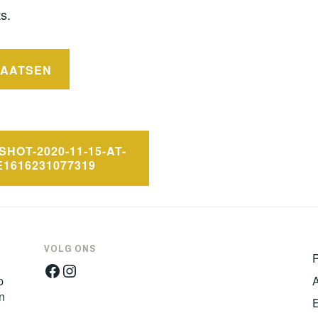
s.
HOT-2020-11-15-AT-
-E1616231077319
VOLG ONS
Facebook
Instagram
p
n