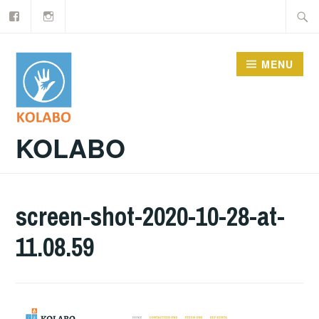
Facebook
Instagram
Doorgaan
Zoeke
naar
naar:
inhoud
MENU
KOLABO
screen-shot-2020-10-28-at-
11.08.59