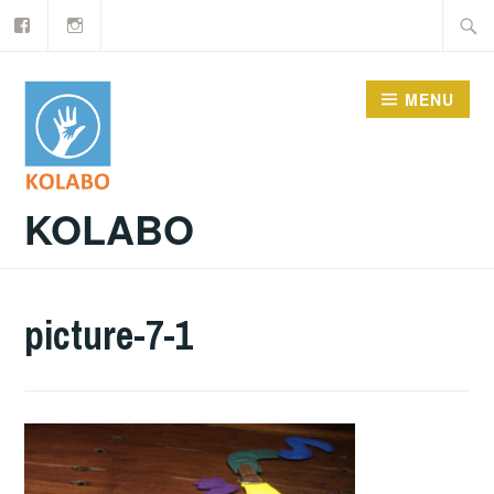
Facebook
Instagram
Doorgaan
Zoeke
naar
naar:
inhoud
MENU
KOLABO
picture-7-1