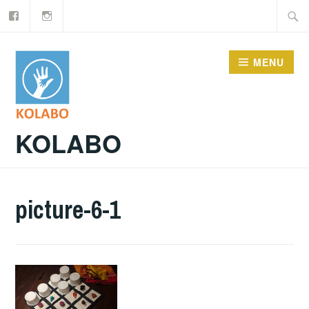
Facebook
Instagram
Doorgaan
Zoeke
naar
naar:
inhoud
MENU
KOLABO
picture-6-1