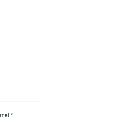
d met
*