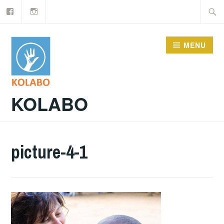
Facebook
Instagram
Doorgaan
Zoeke
naar
naar:
inhoud
MENU
KOLABO
picture-4-1