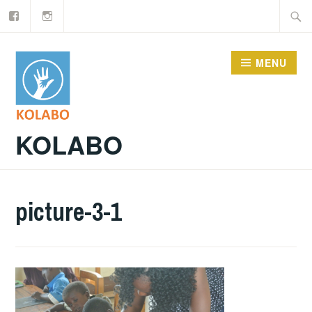
Facebook
Instagram
Doorgaan
Zoeke
naar
naar:
inhoud
MENU
KOLABO
picture-3-1