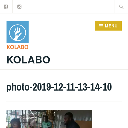
Facebook
Instagram
Doorgaan
Zoeke
naar
naar:
inhoud
MENU
KOLABO
photo-2019-12-11-13-14-10