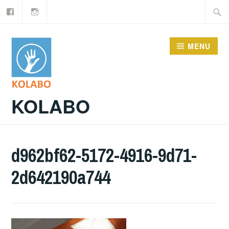
Facebook
Instagram
Doorgaan
Zoeke
naar
naar:
inhoud
MENU
KOLABO
d962bf62-5172-4916-9d71-
2d642190a744