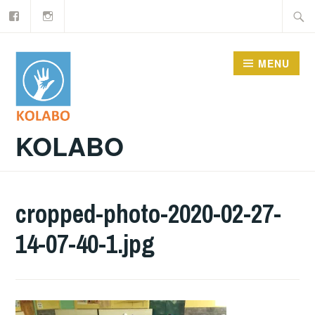
Facebook
Instagram
Doorgaan
Zoeke
naar
naar:
inhoud
MENU
KOLABO
cropped-photo-2020-02-27-
14-07-40-1.jpg