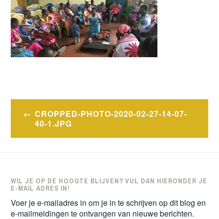
Bericht
CROPPED-PHOTO-2020-02-27-14-07-
navigatie
40-1.JPG
WIL JE OP DE HOOGTE BLIJVEN? VUL DAN HIERONDER JE
E-MAIL ADRES IN!
Voer je e-mailadres in om je in te schrijven op dit blog en
e-mailmeldingen te ontvangen van nieuwe berichten.