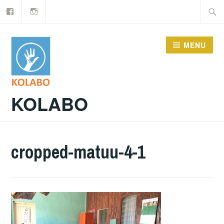
Facebook
Instagram
Doorgaan
Zoeke
naar
naar:
inhoud
MENU
KOLABO
cropped-matuu-4-1