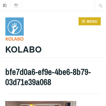
Facebook
Instagram
Doorgaan
Zoeke
naar
naar:
inhoud
MENU
KOLABO
bfe7d0a6-ef9e-4be6-8b79-
03d71e39a068