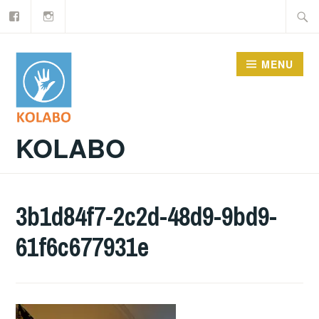
Facebook
Instagram
Doorgaan
Zoeke
naar
naar:
inhoud
MENU
KOLABO
3b1d84f7-2c2d-48d9-9bd9-
61f6c677931e