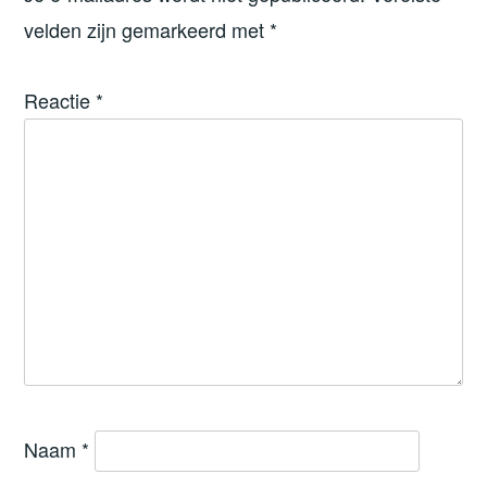
velden zijn gemarkeerd met
*
Reactie
*
Naam
*