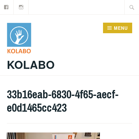
Facebook
Instagram
Doorgaan
Zoeke
naar
naar:
inhoud
MENU
KOLABO
33b16eab-6830-4f65-aecf-
e0d1465cc423