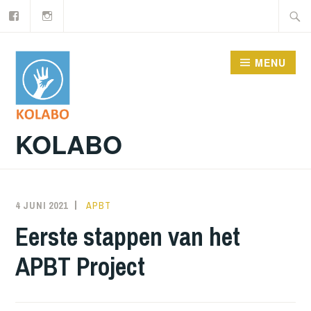
Facebook
Instagram
Doorgaan
Zoeke
naar
naar:
inhoud
MENU
KOLABO
4 JUNI 2021
NORATUTS
APBT
Eerste stappen van het
APBT Project