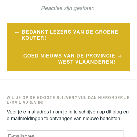
Reacties zijn gesloten.
Bericht
BEDANKT LEZERS VAN DE GROENE
navigatie
KOUTER!
GOED NIEUWS VAN DE PROVINCIE
WEST VLAANDEREN!
WIL JE OP DE HOOGTE BLIJVEN? VUL DAN HIERONDER JE
E-MAIL ADRES IN!
Voer je e-mailadres in om je in te schrijven op dit blog en
e-mailmeldingen te ontvangen van nieuwe berichten.
E-