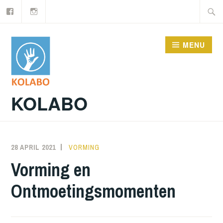
Facebook
Instagram
Doorgaan
Zoeke
naar
naar:
inhoud
MENU
KOLABO
28 APRIL 2021
NORATUTS
VORMING
Vorming en
Ontmoetingsmomenten