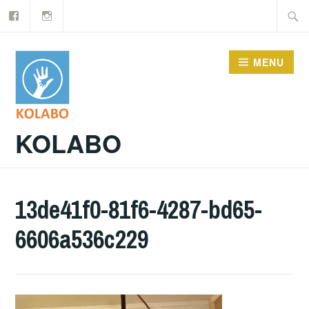
Facebook
Instagram
Doorgaan
Zoeke
naar
naar:
inhoud
MENU
KOLABO
13de41f0-81f6-4287-bd65-
6606a536c229