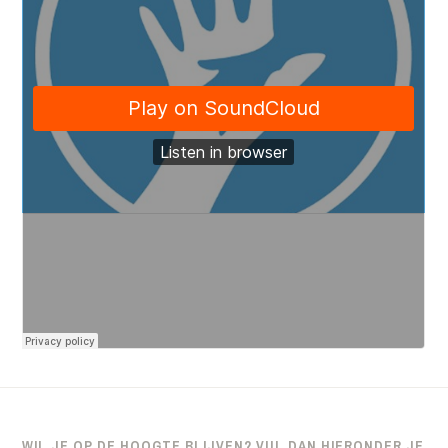
WIL JE OP DE HOOGTE BLIJVEN? VUL DAN HIERONDER JE