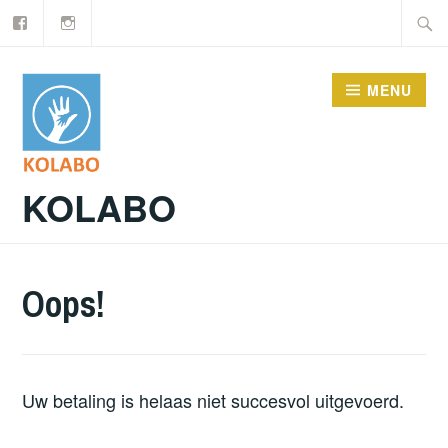
Facebook
Instagram
Doorgaan
Zoeke
naar
naar:
inhoud
MENU
KOLABO
Oops!
Uw betaling is helaas niet succesvol uitgevoerd.