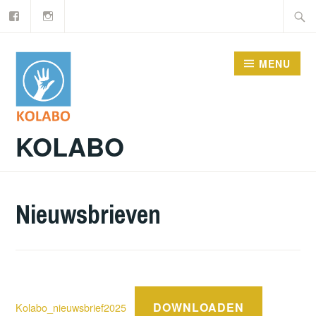
Facebook
Instagram
Doorgaan
Zoeke
naar
naar:
inhoud
MENU
KOLABO
Nieuwsbrieven
DOWNLOADEN
Kolabo_nieuwsbrief2025