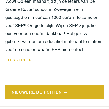
Wow! Op een maand tijd zijn de lezers van De
Groene Kouter school in Zwevegem er in
geslaagd om meer dan 1000 euro in te zamelen
voor SEP!! On-ge-lofelijk! Wij en SEP zijn jullie
een voor een enorm dankbaar! Het geld zal
gebruikt worden om educatief materiaal te maken
voor de scholen waarin SEP momenteel …
BEDANKT
LEES VERDER
LEZERS
VAN
DE
GROENE
Berichtennavigatie
KOUTER!
NIEUWERE BERICHTEN