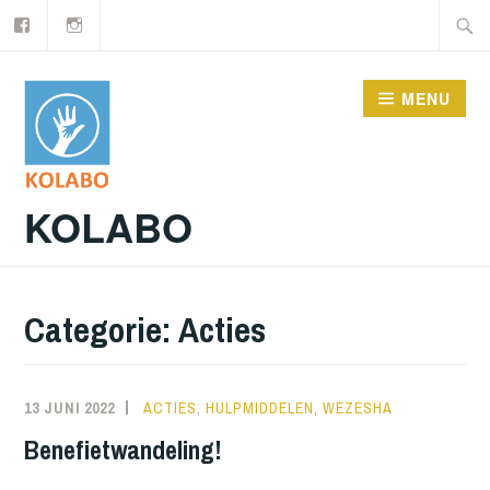
Facebook
Instagram
Doorgaan
Zoeke
naar
naar:
inhoud
MENU
KOLABO
Categorie:
Acties
13 JUNI 2022
NORATUTS
ACTIES
,
HULPMIDDELEN
,
WEZESHA
Benefietwandeling!